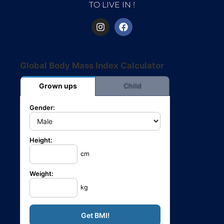
TO LIVE IN !
Global Body Mass Index Calculator
Grown ups
Child
Gender:
Height:
cm
Weight:
kg