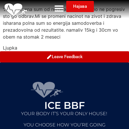
Најава
Voodusevena sum od rezultatite definitivno ne pogresiv
sto go odbrav.Mi se promeni nacinot na zivot i zdrava
isharana polna sum so energija samodoverba i
prezadovolna od rezultatite. namaliv 15kg i 30cm vo
obem na stomak 2 meseci
Ljupka
Leave Feedback
ICE BBF
YOUR BODY IT’S YOUR ONLY HOUSE!
YOU CHOOSE HOW YOU’RE GOING