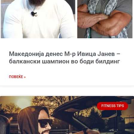
Македонија денес М-р Ивица Јанев –
балкански шампион во боди билдинг
ПОВЕЌЕ »
FITNESS TIPS