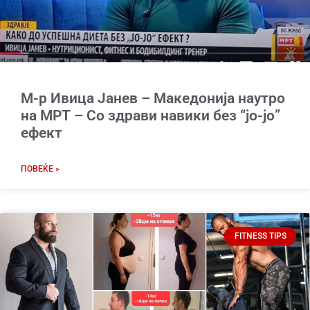
М-р Ивица Јанев – Македонија наутро
на МРТ – Со здрави навики без “јо-јо”
ефект
ПОВЕЌЕ »
FITNESS TIPS