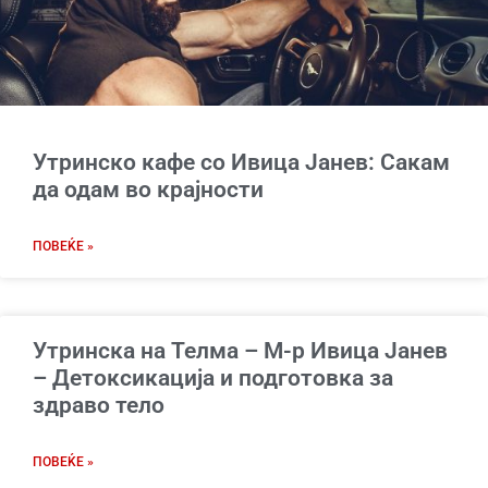
Утринско кафе со Ивица Јанев: Сакам
да одам во крајности
ПОВЕЌЕ »
Утринска на Телма – М-р Ивица Јанев
– Детоксикација и подготовка за
здраво тело
ПОВЕЌЕ »