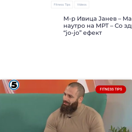
Fitness Tips
Videos
М-р Ивица Јанев – Македонија
наутро на МРТ – Со здрави навики без
“јо-јо” ефект
FITNESS TIPS