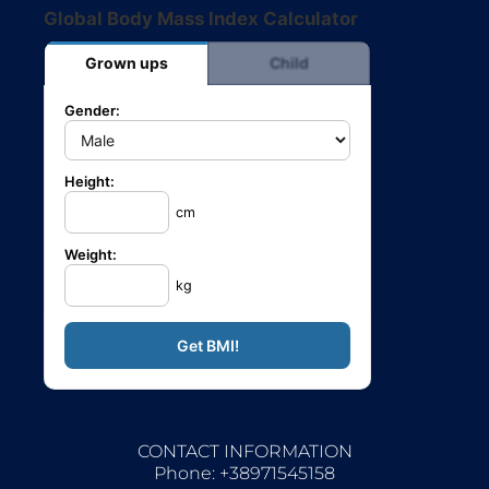
Global Body Mass Index Calculator
Grown ups
Child
Gender:
Height:
cm
Weight:
kg
CONTACT INFORMATION
Phone: +38971545158