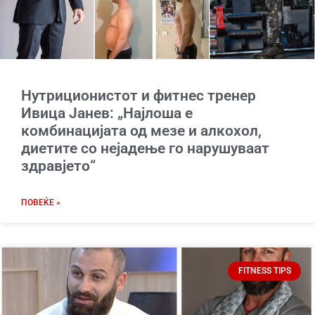
Нутриционистот и фитнес тренер
Ивица Јанев: „Најлоша е
комбинацијата од мезе и алкохол,
диетите со нејадење го нарушуваат
здравјето“
ПОВЕЌЕ »
FITNESS TIPS