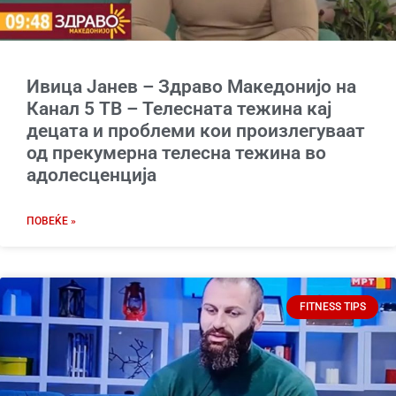
Ивица Јанев – Здраво Македонијо на
Канал 5 ТВ – Телесната тежина кај
децата и проблеми кои произлегуваат
од прекумерна телесна тежина во
адолесценција
ПОВЕЌЕ »
FITNESS TIPS