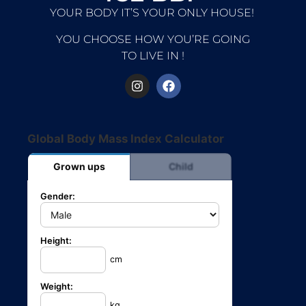
YOUR BODY IT’S YOUR ONLY HOUSE!
YOU CHOOSE HOW YOU’RE GOING
TO LIVE IN !
Global Body Mass Index Calculator
Grown ups
Child
Gender:
Height:
cm
Weight:
kg