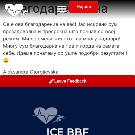
благодарение на
Најава
Се е ова благодарение на вас! Јас искрено сум
презадоволна и пресреќна што почнав со овој
режим. Ми се смени животот на многу подобро!
Многу сум благодарна на тоа и горда на самата
себе. Идеме понатаму со уште подобри резултати !
😀
Aleksandra Gjorgjievska
Leave Feedback
ICE BBF