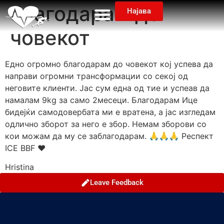
благодарам до
Најава
човекот
Едно огромно благодарам до човекот кој успева да
направи огромни трансформации со секој од
неговите клиенти. Јас сум една од тие и успеав да
намалам 9kg за само 2месеци. Благодарам Ице
бидејќи самодовербата ми е вратена, а јас изгледам
одлично зборот за него е збор. Немам зборови со
кои можам да му се заблагодарам. 🙏🙏🙏 Респект
ICE BBF ❤️
Hristina
Leave Feedback