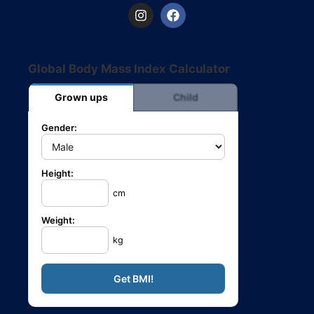
Global Body Mass Index Calculator
Grown ups
Child
Gender:
Height:
cm
Weight:
kg