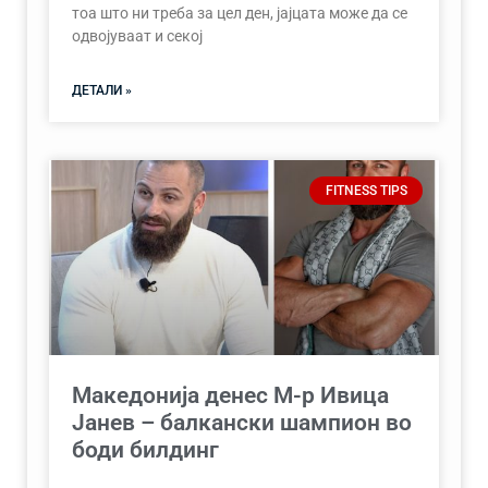
тоа што ни треба за цел ден, јајцата може да се
одвојуваат и секој
ДЕТАЛИ »
FITNESS TIPS
Македонија денес М-р Ивица
Јанев – балкански шампион во
боди билдинг