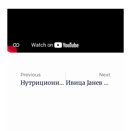
Previous
Next
Нутриционистот И Фитнес Тренер Ивица Јанев: „Најлоша Е Комбинацијата Од Мезе И Алкохол, Диетите Со Нејадење Го Нарушуваат Здравјето“
Ивица Јанев – Здраво Македонијо На Канал 5 ТВ – Телесната Тежина Кај Децата И Проблеми Кои Произлегуваат Од Прекумерна Телесна Тежина Во Адолесценција