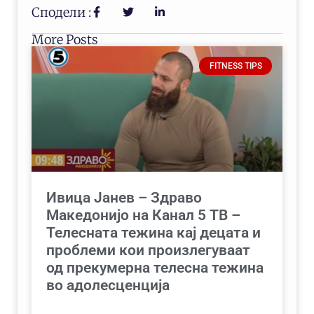
Сподели :
More Posts
FITNESS TIPS
Ивица Јанев – Здраво
Македонијо на Канал 5 ТВ –
Телесната тежина кај децата и
проблеми кои произлегуваат
од прекумерна телесна тежина
во адолесценција