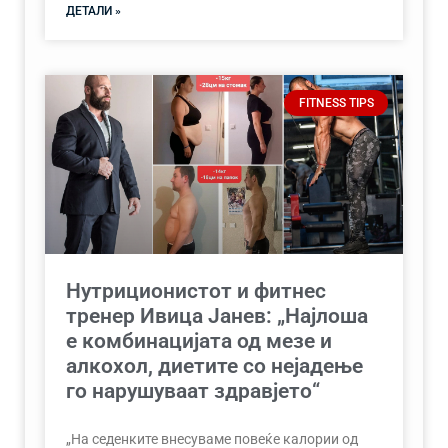
ДЕТАЛИ »
FITNESS TIPS
Нутриционистот и фитнес
тренер Ивица Јанев: „Најлоша
е комбинацијата од мезе и
алкохол, диетите со нејадење
го нарушуваат здравјето“
„На седенките внесуваме повеќе калории од